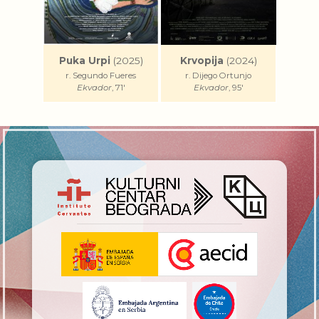
Puka Urpi
(2025)
Krvopija
(2024)
r. Segundo Fueres
r. Dijego Ortunjo
Ekvador
, 71'
Ekvador
, 95'