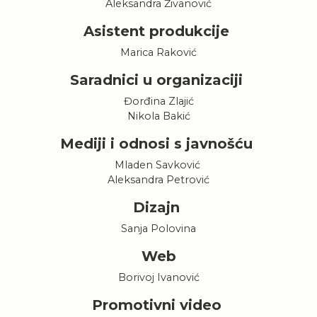
Aleksandra Živanović
Asistent produkcije
Marica Raković
Saradnici u organizaciji
Đorđina Zlajić
Nikola Bakić
Mediji i odnosi s javnošću
Mladen Savković
Aleksandra Petrović
Dizajn
Sanja Polovina
Web
Borivoj Ivanović
Promotivni video