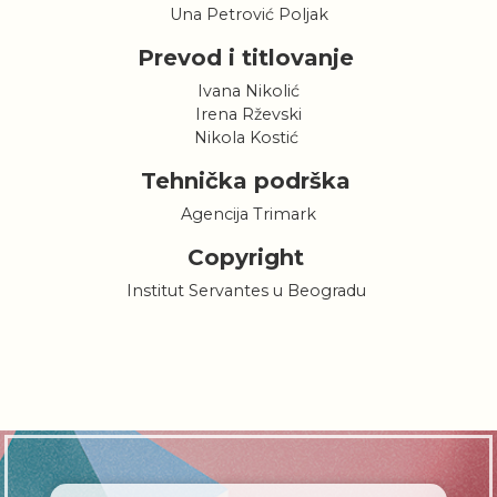
Una Petrović Poljak
Prevod i titlovanje
Ivana Nikolić
Irena Rževski
Nikola Kostić
Tehnička podrška
Agencija Trimark
Copyright
Institut Servantes u Beogradu