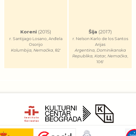
Koreni
(2015)
Šija
(2017)
r. Santijago Losano, Anđela
r. Nelson Karlo de los Santos
Osorijo
Arijas
Kolumbija, Nemačka
, 82'
Argentina, Dominikanska
Republika, Katar, Nemačka
,
106'