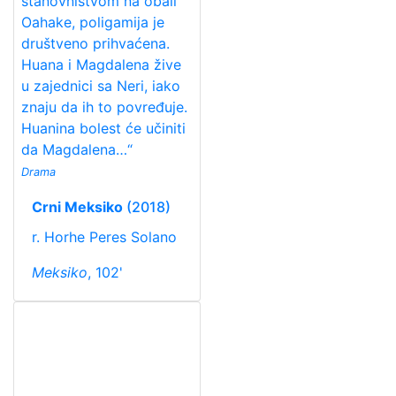
stanovništvom na obali
Oahake, poligamija je
društveno prihvaćena.
Huana i Magdalena žive
u zajednici sa Neri, iako
znaju da ih to povređuje.
Huanina bolest će učiniti
da Magdalena…“
Drama
Crni Meksiko
(2018)
r. Horhe Peres Solano
Meksiko
, 102'