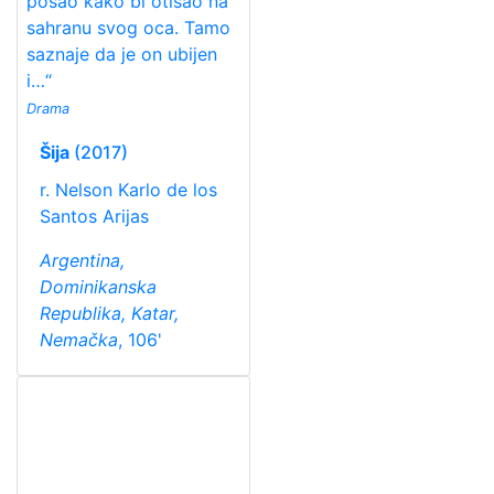
posao kako bi otišao na
sahranu svog oca. Tamo
saznaje da je on ubijen
i…“
Drama
Šija
(2017)
r. Nelson Karlo de los
Santos Arijas
Argentina,
Dominikanska
Republika, Katar,
Nemačka
, 106'