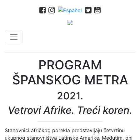
PROGRAM
ŠPANSKOG METRA
2021.
Vetrovi Afrike. Treći koren.
Stanovnici afričkog porekla predstavljaju četvrtinu
ukupnog stanovništva Latinske Amerike. Međutim, oni