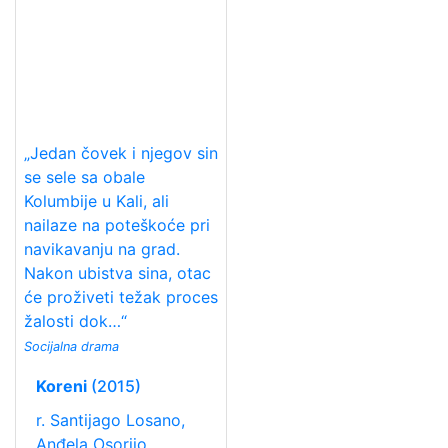
„Jedan čovek i njegov sin
se sele sa obale
Kolumbije u Kali, ali
nailaze na poteškoće pri
navikavanju na grad.
Nakon ubistva sina, otac
će proživeti težak proces
žalosti dok…“
Socijalna drama
Koreni
(2015)
r. Santijago Losano,
Anđela Osorijo