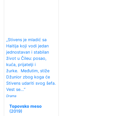
„Stivens je mladić sa
Haitija koji vodi jedan
jednostavan i stabilan
život u Čileu: posao,
kuća, prijatelji i
žurke. Međutim, stiže
Džunior zbog koga će
Stivens udariti svog šefa.
Vest se…“
Drama
Topovsko meso
(2019)