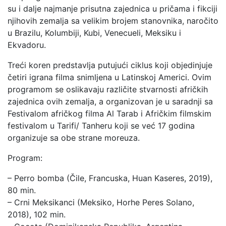
su i dalje najmanje prisutna zajednica u pričama i fikciji
njihovih zemalja sa velikim brojem stanovnika, naročito
u Brazilu, Kolumbiji, Kubi, Venecueli, Meksiku i
Ekvadoru.
Treći koren predstavlja putujući ciklus koji objedinjuje
četiri igrana filma snimljena u Latinskoj Americi. Ovim
programom se oslikavaju različite stvarnosti afričkih
zajednica ovih zemalja, a organizovan je u saradnji sa
Festivalom afričkog filma Al Tarab i Afričkim filmskim
festivalom u Tarifi/ Tanheru koji se već 17 godina
organizuje sa obe strane moreuza.
Program:
– Perro bomba (Čile, Francuska, Huan Kaseres, 2019),
80 min.
– Crni Meksikanci (Meksiko, Horhe Peres Solano,
2018), 102 min.