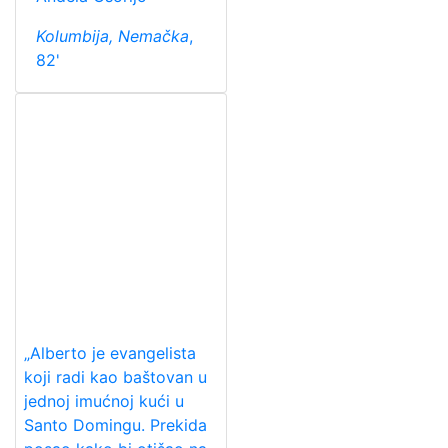
Kolumbija, Nemačka
,
82'
„Alberto je evangelista
koji radi kao baštovan u
jednoj imućnoj kući u
Santo Domingu. Prekida