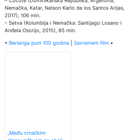
– Cocote (Dominikanska Republika, Argentina,
Nemačka, Katar, Nelson Karlo de los Santos Arijas,
2017), 106 min.
– Setva (Kolumbija i Nemačka: Santijago Losano i
Anđela Osorijo, 2015), 85 min.
•
Berlanga puni 100 godina
|
Savremeni film
•
„Među crnačkim