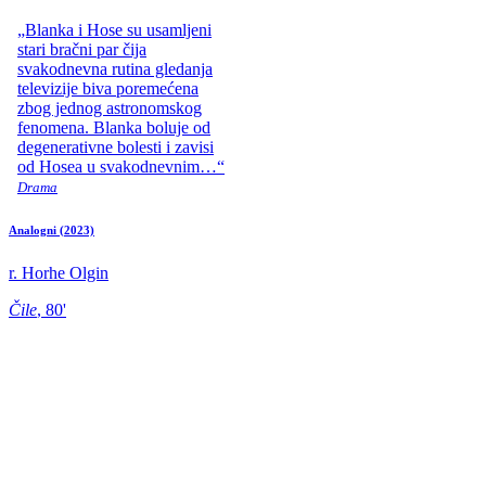
„Blanka i Hose su usamljeni
stari bračni par čija
svakodnevna rutina gledanja
televizije biva poremećena
zbog jednog astronomskog
fenomena. Blanka boluje od
degenerativne bolesti i zavisi
od Hosea u svakodnevnim…“
Drama
Analogni
(2023)
r. Horhe Olgin
Čile
, 80'