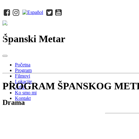
Španski Metar
Početna
Program
Filmovi
Lokacije
PROGRAM ŠPANSKOG MET
Arhiv
Ko smo mi
Kontakt
Drama