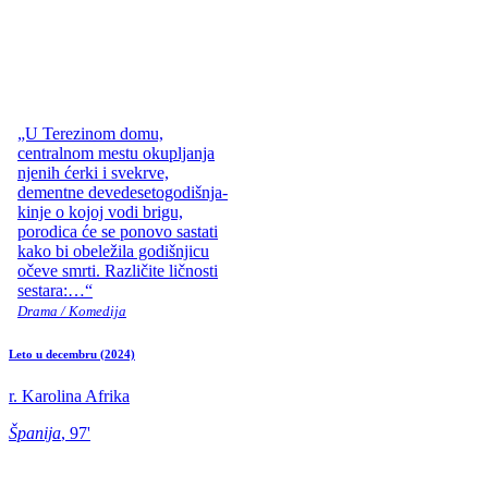
„U Terezinom domu,
centralnom mestu okupljanja
njenih ćerki i svekrve,
dementne devedesetogodišnja-
kinje o kojoj vodi brigu,
porodica će se ponovo sastati
kako bi obeležila godišnjicu
očeve smrti. Različite ličnosti
sestara:…“
Drama / Komedija
Leto u decembru
(2024)
r. Karolina Afrika
Španija
, 97'