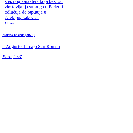
snažnog karaktera koja beži od
zlostavljanja supruga u Parizu i
odlučuje da otputuje u
Arekipu, kako…“
Drama
Florino nasleđe
(2024)
r. Augusto Tamajo San Roman
Peru
, 133'