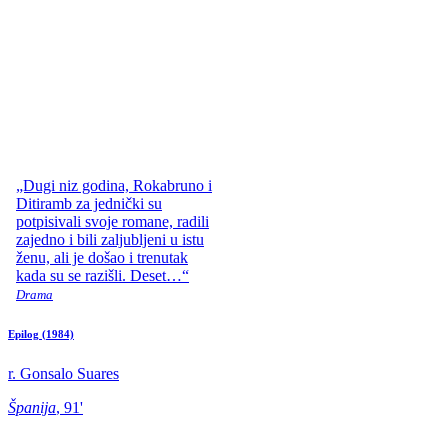
„Dugi niz godina, Rokabruno i
Ditiramb za jednički su
potpisivali svoje romane, radili
zajedno i bili zaljubljeni u istu
ženu, ali je došao i trenutak
kada su se razišli. Deset…“
Drama
Epilog
(1984)
r. Gonsalo Suares
Španija
, 91'