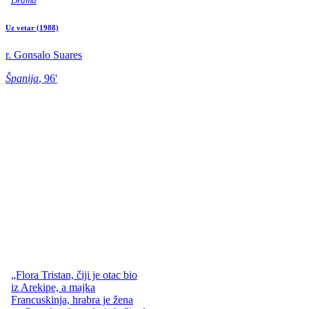
Drama
Uz vetar
(1988)
r. Gonsalo Suares
Španija
, 96'
„Flora Tristan, čiji je otac bio
iz Arekipe, a majka
Francuskinja, hrabra je žena