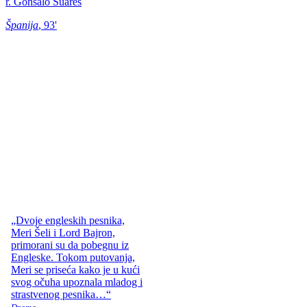
r. Gonsalo Suares
Španija
, 93'
„Dvoje engleskih pesnika,
Meri Šeli i Lord Bajron,
primorani su da pobegnu iz
Engleske. Tokom putovanja,
Meri se priseća kako je u kući
svog očuha upoznala mladog i
strastvenog pesnika…“