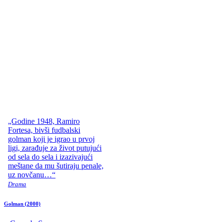
„Godine 1948, Ramiro
Fortesa, bivši fudbalski
golman koji je igrao u prvoj
ligi, zarađuje za život putujući
od sela do sela i izazivajući
meštane da mu šutiraju penale,
uz novčanu…“
Drama
Golman
(2000)