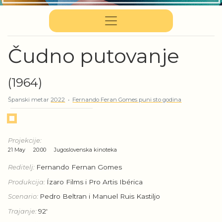
Čudno putovanje
(1964)
Španski metar
2022
•
Fernando Feran Gomes puni sto godina
Projekcije:
21 May
20:00
Jugoslovenska kinoteka
Reditelj:
Fernando Fernan Gomes
Produkcija:
Ízaro Films i Pro Artis Ibérica
Scenario:
Pedro Beltran i Manuel Ruis Kastiljo
Trajanje:
92'