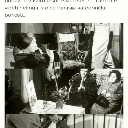
potražiće zaštitu u sobi svoje sestre. Tamo će
videti nekoga, što će Ignasija kategorički
poricati...