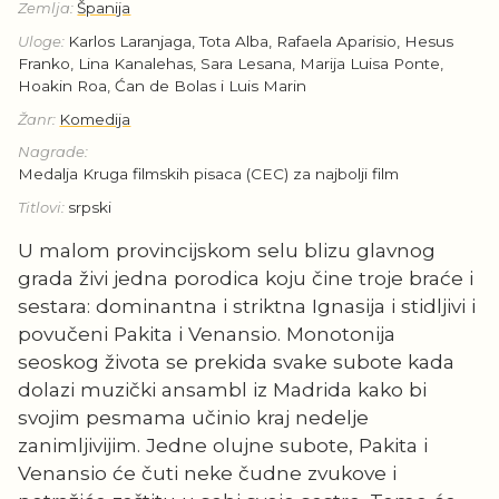
Zemlja:
Španija
Uloge:
Karlos Laranjaga, Tota Alba, Rafaela Aparisio, Hesus
Franko, Lina Kanalehas, Sara Lesana, Marija Luisa Ponte,
Hoakin Roa, Ćan de Bolas i Luis Marin
Žanr:
Komedija
Nagrade:
Medalja Kruga filmskih pisaca (CEC) za najbolji film
Titlovi:
srpski
U malom provincijskom selu blizu glavnog
grada živi jedna porodica koju čine troje braće i
sestara: dominantna i striktna Ignasija i stidljivi i
povučeni Pakita i Venansio. Monotonija
seoskog života se prekida svake subote kada
dolazi muzički ansambl iz Madrida kako bi
svojim pesmama učinio kraj nedelje
zanimljivijim. Jedne olujne subote, Pakita i
Venansio će čuti neke čudne zvukove i