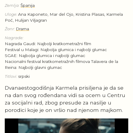
Zemlja:
Španija
Uloge:
Ana Kaponeto, Mar del Ojo, Kristina Plasas, Karmela
Poć, Hulijan Viljagran
Žanr:
Drama
Nagrade:
Nagrada Gaudi: Najbolji kratkometražni film
Festival u Malagi: Najbolja glumica i najbolji glumac
SGAE: Najbolja glumica i najbolji glumac
Nacionalni festival kratkometražnih filmova Talavera de la
Reina: Najbolji glavni glumac
Titlovi:
srpski
Dvanaestogodišnja Karmela prisiljena je da se
na dan svog rođendana vidi sa ocem u Centru
za socijalni rad, zbog presude za nasilje u
porodici koje je on vršio nad njenom majkom.