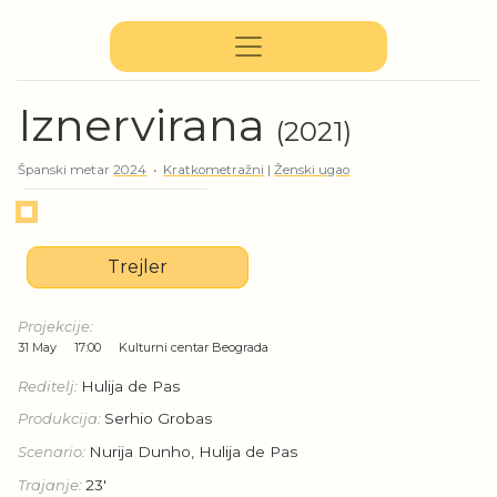
Iznervirana
(2021)
Španski metar
2024
•
Kratkometražni
|
Ženski ugao
Trejler
Projekcije:
31 May
17:00
Kulturni centar Beograda
Reditelj:
Hulija de Pas
Produkcija:
Serhio Grobas
Scenario:
Nurija Dunho, Hulija de Pas
Trajanje:
23'