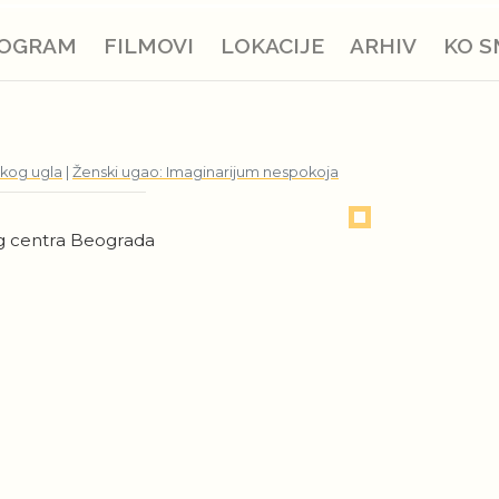
OGRAM
FILMOVI
LOKACIJE
ARHIV
KO S
skog ugla
|
Ženski ugao: Imaginarijum nespokoja
g centra Beograda