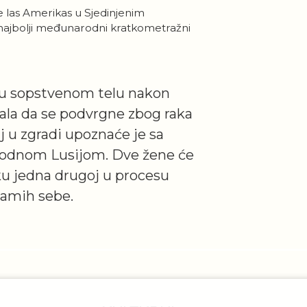
ne las Amerikas u Sjedinjenim
ajbolji međunarodni kratkometražni
no u sopstvenom telu nakon
ala da se podvrgne zbog raka
j u zgradi upoznaće je sa
odnom Lusijom. Dve žene će
u jedna drugoj u procesu
samih sebe.