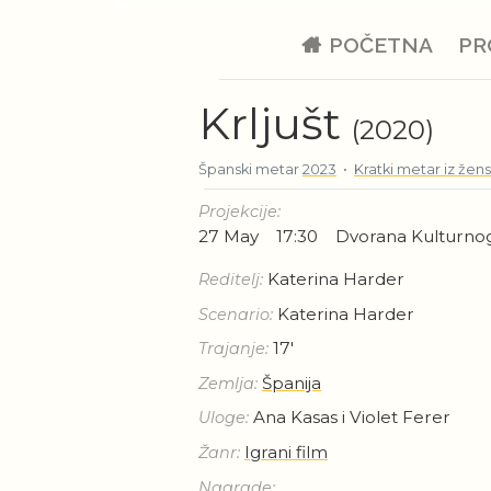
POČETNA
PR
Krljušt
(2020)
Španski metar
2023
•
Kratki metar iz žen
Projekcije:
27 May
17:30
Dvorana Kulturno
Katerina Harder
Reditelj:
Katerina Harder
Scenario:
17'
Trajanje:
Španija
Zemlja:
Ana Kasas i Violet Ferer
Uloge:
Igrani film
Žanr:
Nagrade: