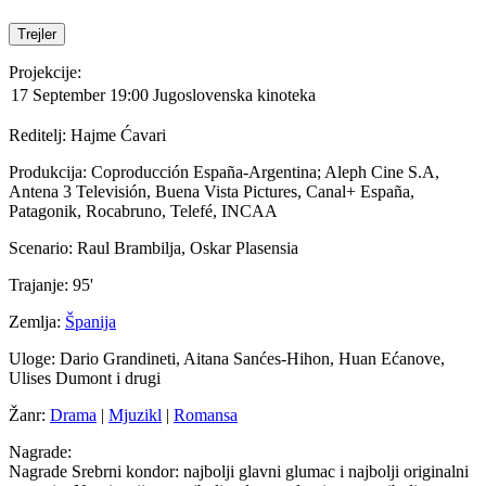
Trejler
Projekcije:
17 September
19:00
Jugoslovenska kinoteka
Reditelj:
Hajme Ćavari
Produkcija:
Coproducción España-Argentina; Aleph Cine S.A,
Antena 3 Televisión, Buena Vista Pictures, Canal+ España,
Patagonik, Rocabruno, Telefé, INCAA
Scenario:
Raul Brambilja, Oskar Plasensia
Trajanje:
95'
Zemlja:
Španija
Uloge:
Dario Grandineti, Aitana Sanćes-Hihon, Huan Ećanove,
Ulises Dumont i drugi
Žanr:
Drama
|
Mjuzikl
|
Romansa
Nagrade:
Nagrade Srebrni kondor: najbolji glavni glumac i najbolji originalni