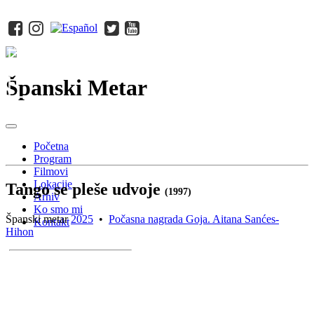
Španski Metar
Početna
Program
Filmovi
Lokacije
Tango se pleše udvoje
(1997)
Arhiv
Ko smo mi
Španski metar
2025
•
Počasna nagrada Goja. Aitana Sanćes-
Kontakt
Hihon