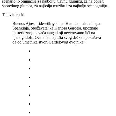
scenario. Nominacije za najbolju glavnu glumicu, za najboljeg
sporednog glumca, za najbolju muziku i za najbolju scenografiju.
Titlovi:
srpski
Buenos Ajres, tridesetih godina. Huanita, mlada i lepa
Špankinja, obožavateljka Karlosa Gardela, upoznaje
misterioznog pevača tanga koji neverovatno liči na
njenog idola. Očarana, napušta svog dečka i pokušava
da od umetnika stvori Gardelovog dvojnika..