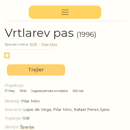
Vrtlarev pas
(1996)
Španski metar
2019
•
Pilar Miro
Trejler
Projekcije:
17 May
19:00
Jugoslovenska kinoteka
200 rsd
Reditelj:
Pilar Miro
Scenario:
Lope de Vega, Pilar Miro, Rafael Peres Sjera
Trajanje:
108'
Zemlja:
Španija