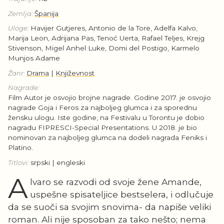
Zemlja:
Španija
Uloge:
Havijer Gutjeres, Antonio de la Tore, Adelfa Kalvo,
Marija Leon, Adrijana Pas, Tenoć Uerta, Rafael Teljes, Krejg
Stivenson, Migel Anhel Luke, Domi del Postigo, Karmelo
Munjos Adame
Žanr:
Drama
|
Književnost
Nagrade:
Film Autor je osvojio brojne nagrade. Godine 2017. je osvojio
nagrade Goja i Feros za najboljeg glumca i za sporednu
žensku ulogu. Iste godine, na Festivalu u Torontu je dobio
nagradu FIPRESCI-Special Presentations. U 2018. je bio
nominovan za najboljeg glumca na dodeli nagrada Feniks i
Platino.
Titlovi:
srpski | engleski
A
lvaro se razvodi od svoje žene Amande,
uspešne spisateljice bestselera, i odlučuje
da se suoči sa svojim snovima- da napiše veliki
roman. Ali nije sposoban za tako nešto; nema