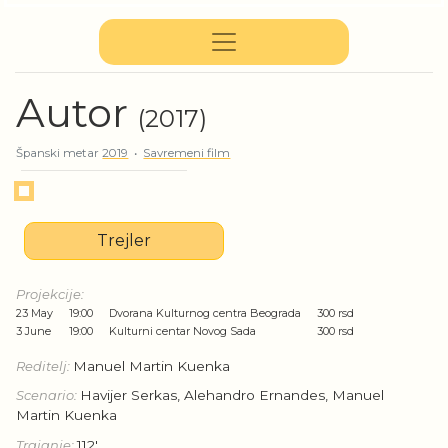
Autor
(2017)
Španski metar
2019
•
Savremeni film
Trejler
Projekcije:
23 May
19:00
Dvorana Kulturnog centra Beograda
300 rsd
3 June
19:00
Kulturni centar Novog Sada
300 rsd
Reditelj:
Manuel Martin Kuenka
Scenario:
Havijer Serkas, Alehandro Ernandes, Manuel
Martin Kuenka
Trajanje:
112'