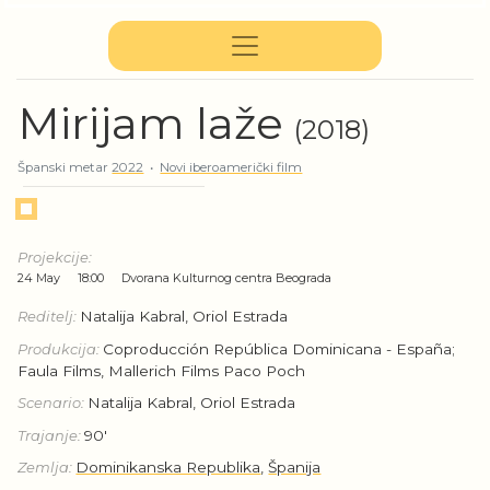
Mirijam laže
(2018)
Španski metar
2022
•
Novi iberoamerički film
Projekcije:
24 May
18:00
Dvorana Kulturnog centra Beograda
Reditelj:
Natalija Kabral, Oriol Estrada
Produkcija:
Coproducción República Dominicana - España;
Faula Films, Mallerich Films Paco Poch
Scenario:
Natalija Kabral, Oriol Estrada
Trajanje:
90'
Zemlja:
Dominikanska Republika
,
Španija