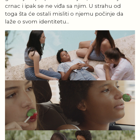
crnac i ipak se ne viđa sa njim. U strahu od
toga šta će ostali misliti o njemu počinje da
laže o svom identitetu...