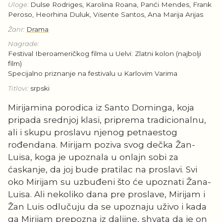
Uloge:
Dulse Rodriges, Karolina Roana, Panći Mendes, Frank
Peroso, Heorhina Duluk, Visente Santos, Ana Marija Arijas
Žanr:
Drama
Nagrade:
Festival Iberoameričkog filma u Uelvi: Zlatni kolon (najbolji
film)
Specijalno priznanje na festivalu u Karlovim Varima
Titlovi:
srpski
Mirijamina porodica iz Santo Dominga, koja
pripada srednjoj klasi, priprema tradicionalnu,
ali i skupu proslavu njenog petnaestog
rođendana. Mirijam poziva svog dečka Žan-
Luisa, koga je upoznala u onlajn sobi za
ćaskanje, da joj bude pratilac na proslavi. Svi
oko Mirijam su uzbuđeni što će upoznati Žana-
Luisa. Ali nekoliko dana pre proslave, Mirijam i
Žan Luis odlučuju da se upoznaju uživo i kada
ga Mirijam prepozna iz daljine, shvata da je on