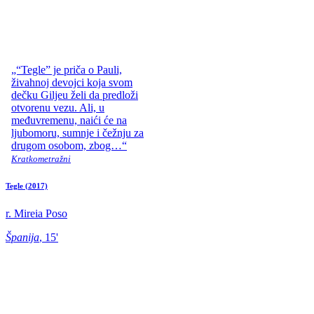
„“Tegle” je priča o Pauli,
živahnoj devojci koja svom
dečku Giljeu želi da predloži
otvorenu vezu. Ali, u
međuvremenu, naići će na
ljubomoru, sumnje i čežnju za
drugom osobom, zbog…“
Kratkometražni
Tegle
(2017)
r. Mireia Poso
Španija
, 15'