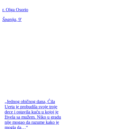
r. Olga Osorio
Španija
, 9'
„Jednog običnog dana, Ćila
Uerta je probudila svoje troje
dece i ostavila kuću u kojoj je
živela sa mužem. Niko u gradu
nije mogao da razume kako je
mogla da…“