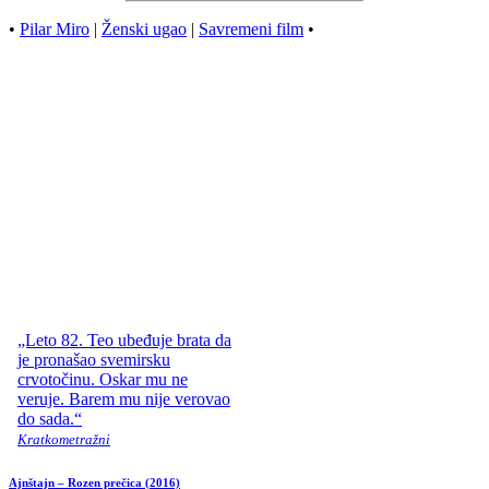
•
Pilar Miro
|
Ženski ugao
|
Savremeni film
•
„Leto 82. Teo ubeđuje brata da
je pronašao svemirsku
crvotočinu. Oskar mu ne
veruje. Barem mu nije verovao
do sada.“
Kratkometražni
Ajnštajn – Rozen prečica
(2016)