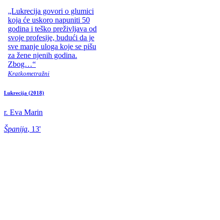
„Lukrecija govori o glumici
koja će uskoro napuniti 50
godina i teško preživljava od
svoje profesije, budući da je
sve manje uloga koje se pišu
za žene njenih godina.
Zbog…“
Kratkometražni
Lukrecija
(2018)
r. Eva Marin
Španija
, 13'