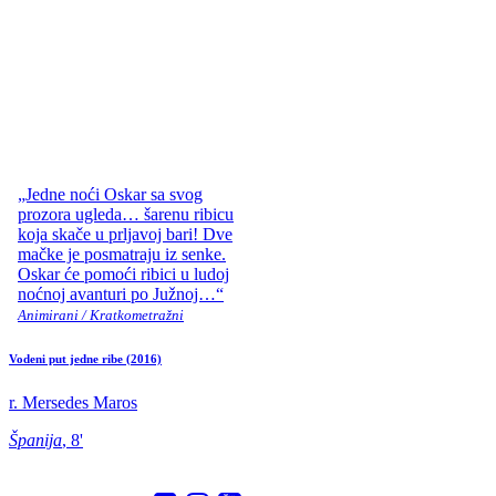
„Jedne noći Oskar sa svog
prozora ugleda… šarenu ribicu
koja skače u prljavoj bari! Dve
mačke je posmatraju iz senke.
Oskar će pomoći ribici u ludoj
noćnoj avanturi po Južnoj…“
Animirani / Kratkometražni
Vodeni put jedne ribe
(2016)
r. Mersedes Maros
Španija
, 8'