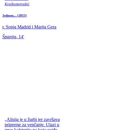
Kratkometražni
Jednom…
(2015)
r. Sonja Madrid i Marija Gera
Španija
, 14'
„Alisija je u žurbi jer završava
pripreme za venčanje. Ulazi u
prvu kafeteriju na koju naiđe