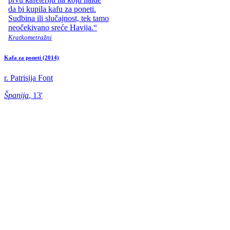
da bi kupila kafu za poneti.
Sudbina ili slučajnost, tek tamo
neočekivano sreće Havija.“
Kratkometražni
Kafa za poneti
(2014)
r. Patrisija Font
Španija
, 13'